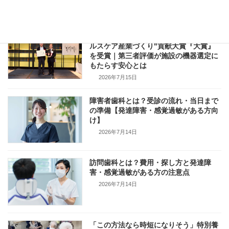
【受賞報告】オーラバブルが第13回"ヘ
ルスケア産業づくり"貢献大賞『大賞』
を受賞｜第三者評価が施設の機器選定に
もたらす安心とは
2026年7月15日
障害者歯科とは？受診の流れ・当日まで
の準備【発達障害・感覚過敏がある方向
け】
2026年7月14日
訪問歯科とは？費用・探し方と発達障
害・感覚過敏がある方の注意点
2026年7月14日
「この方法なら時短になりそう」特別養